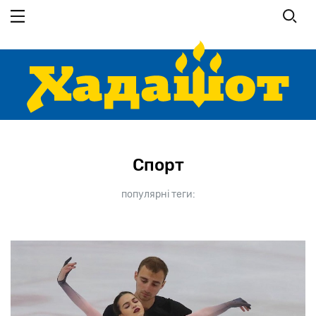
Перейти
до
основного
вмісту
Спорт
популярні теги: