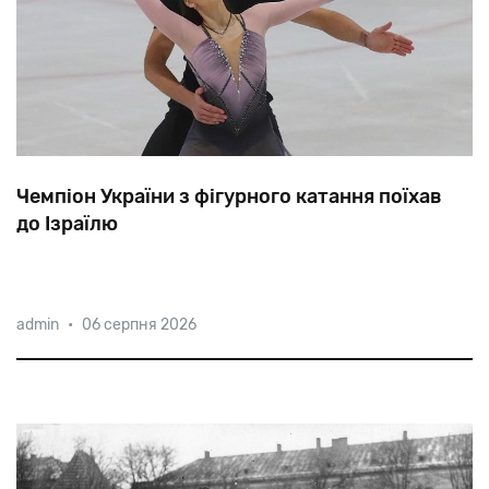
Чемпіон України з фігурного катання поїхав
до Ізраїлю
23-річний
харків’янин
Володимир
Бєліков
катається
admin
•
06 серпня 2026
з
шести
років,
з
2014
року
бере
участь
у
великих
міжнародних
змаганнях.