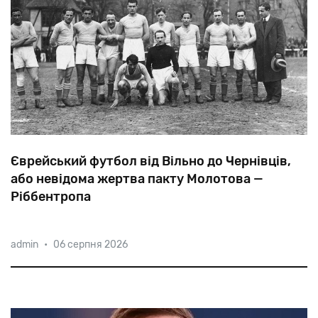
Єврейський футбол від Вільно до Чернівців,
або невідома жертва пакту Молотова —
Ріббентропа
Окупувавши
країни
Балтії,
а
також
східну
Польщу
та
admin
•
06 серпня 2026
Буковину,
радянська
влада
закрила
відомі
свого
часу
єврейські
футбольні
клуби.