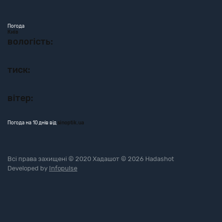
Погода
Київ
вологість:
тиск:
вітер:
Погода на 10 днів від
sinoptik.ua
Всі права захищені © 2020 Хадашот © 2026 Hadashot
Developed by
Infopulse