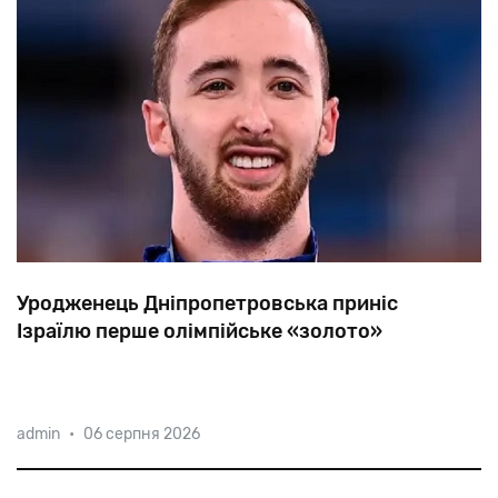
Уродженець Дніпропетровська приніс
Ізраїлю перше олімпійське «золото»
Ізраїльський
гімнаст
Артем
Долгопят,
який
admin
•
06 серпня 2026
репатриювався
з
України,
став
чемпіоном
у
вільних
вправах
на
олімпіаді
в
Токіо.