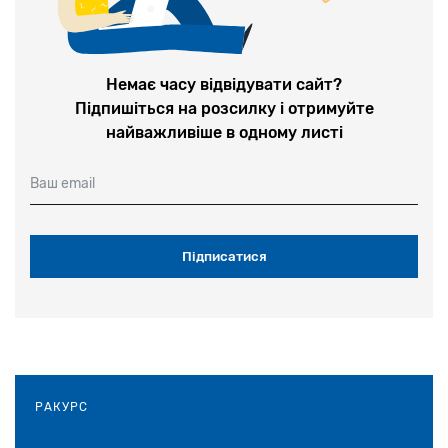
1-2 липня у Києві відбудеться
конференція «Єврейська спадщина в
Україні: Досвід та перспективи
досліджень»
Немає часу відвідувати сайт?
Підпишіться на розсилку і отримуйте
28 червня 2026
найважливіше в одному листі
У Теплицькій громаді на Вінничині
Ваш email
вшанували пам’ять невинних жертв
Голокосту
28 травня 2026
«Єврейська громада в Україні
скорочується через війну, а не через
антисемітизм»: Співпрезидент Вааду
України Едуард Шифрін виступив на сесії
РАКУРС
ВЄК у Женеві