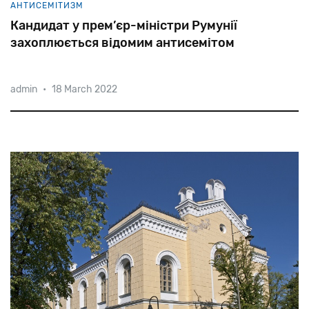
АНТИСЕМІТИЗМ
Кандидат у прем’єр-міністри Румунії
захоплюється відомим антисемітом
admin
•
18 March 2022
Почесний
президент
партії
AUR
Калін
Джорджеску
заявив,
що
фашист
і
антисеміт,
лідер
легіонерів
Корнеліу
Кодряну
«боровся
за
моральність
людини».