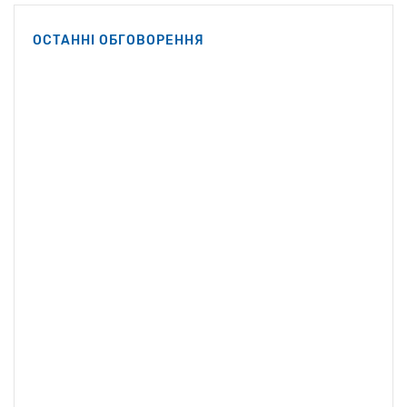
Кеннеді-молодший.
Вашингтоні Роберт Ф.
ОСТАННІ ОБГОВОРЕННЯ