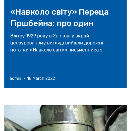
16 травня 2026
«Навколо свiту» Переца
На Закарпатті відновлять унікальну
Гіршбейна: про один
синагогу у селі Великі Ком’яти
«вільний» переклад з
Влітку 1929 року в Харкові у вкрай
23 квітня 2026
цензурованому вигляді вийшли дорожні
їдишу на українську
нотатки «Навколо свiту» письменника з
Америки Переца Гіршбейна.
admin
•
18 March 2022