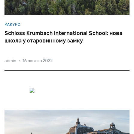
РАКУРС
Schloss Krumbach International School: нова
школа у старовинному замку
admin
•
16 лютого 2022
У світі зростає затребуваність міжнародної освіти.
Наявність престижного атестату та вільне володіння
декількома мовами стає запорукою успішного
майбутнього. Особливо, якщо це атестат
Гоґвортсу – першої та єд
справжнього