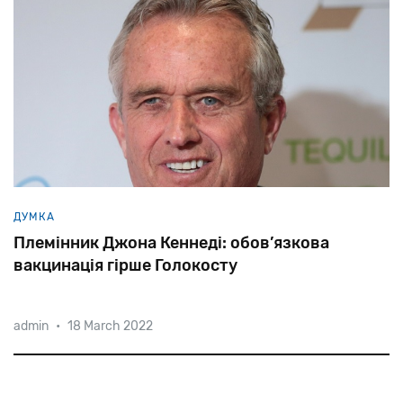
ДУМКА
Племінник Джона Кеннеді: обов’язкова
вакцинація гірше Голокосту
admin
•
18 March 2022
«Навіть у гітлерівській Німеччині можна було
перетнути Альпи і потрапити у Швейцарію, можна
було заховатися на горищі, як це зробила Ганна
Франк», — заявив на митінгу антиваксерів у