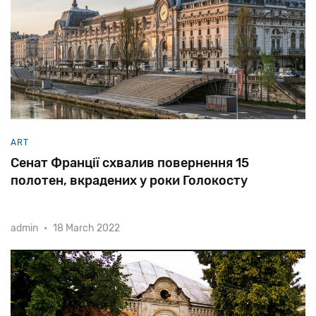
ART
Сенат Франції схвалив повернення 15
полотен, вкрадених у роки Голокосту
admin
•
18 March 2022
Рішення
верхньої
палати
парламенту
дозволить
музеям
передати
роботи
нащадкам
єврейських
власників.