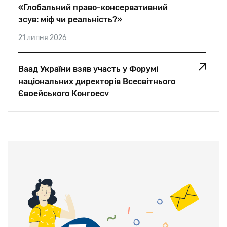
«Глобальний право-консервативний
зсув: міф чи реальність?»
21 липня 2026
Ваад України взяв участь у Форумі
національних директорів Всесвітнього
Єврейського Конгресу
05 липня 2026
«Для мене єврей — це єврей. Немає
значення, де він живе. Ми — одна
родина»: Едуард Шифрін для Jewish Post
And News
28 червня 2026