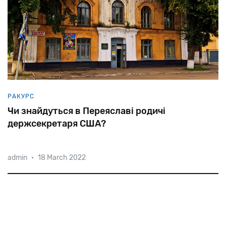
РАКУРС
Чи знайдуться в Переяславі родичі
держсекретаря США?
admin
•
18 March 2022
Коли
в
1874
році
Янкель
Блінкін
переїхав
із
Золотоноші
до
Переяслава,
євреї
складали
до
40%
населення
цього
повітового
міста.