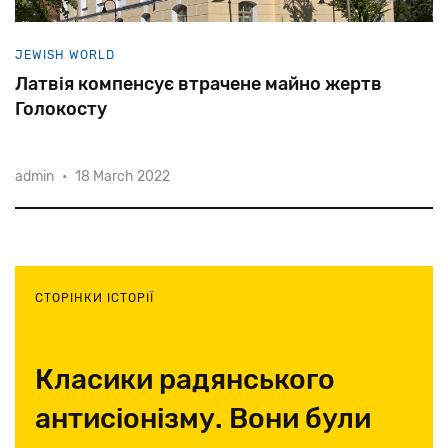
JEWISH WORLD
Латвія компенсує втрачене майно жертв
Голокосту
admin
•
18 March 2022
64
голосами
проти
21
парламент
Латвії
проголосував
за
«Закон
про
добровільну
компенсацію
латвійській
єврейскій
громаді».
Переговори
тривали
майже
17
років.
СТОРІНКИ ІСТОРІЇ
Класики радянського
антисіонізму. Вони були