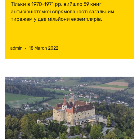
першими
Тільки в 1970-1971 рр. вийшло 59 книг
антисіоністської спрямованості загальним
тиражем у два мільйони екземплярів.
admin
•
18 March 2022