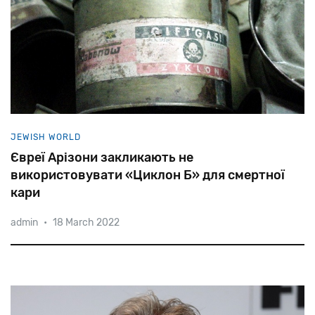
JEWISH WORLD
Євреї Арізони закликають не
використовувати «Циклон Б» для смертної
кари
admin
•
18 March 2022
Як
відомо,
за
допомогою
Zyklon
B
було
умертвлено
1,1
мільйона
осіб
в
газових
камерах
Освенціма-Біркенау,
Майданека
та
інших
таборів
смерті.