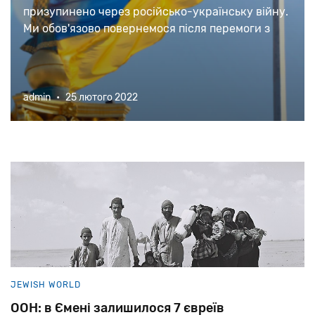
призупинено через російсько-українську війну.
Ми обов'язово повернемося після перемоги з
новими текстами та матеріалами.
admin
•
25 лютого 2022
JEWISH WORLD
ООН: в Ємені залишилося 7 євреїв