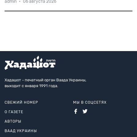
admin
•
06 августа 2026
раза
больше
евреев
обеспокоены
здоровьем
своих
домашних
животных,
чем
состоянием
иудаизма».
Ужас!
Хадашот - печатный орган Ваада Украины,
выходит с января 1991 года.
СВЕЖИЙ НОМЕР
МЫ В СОЦСЕТЯХ
О ГАЗЕТЕ
АВТОРЫ
ВААД УКРАИНЫ