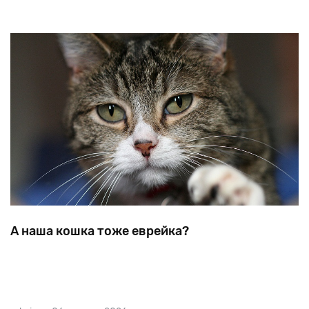
А наша кошка тоже еврейка?
Недавно
еврейские
СМИ
обошел
заголовок:
«В
два