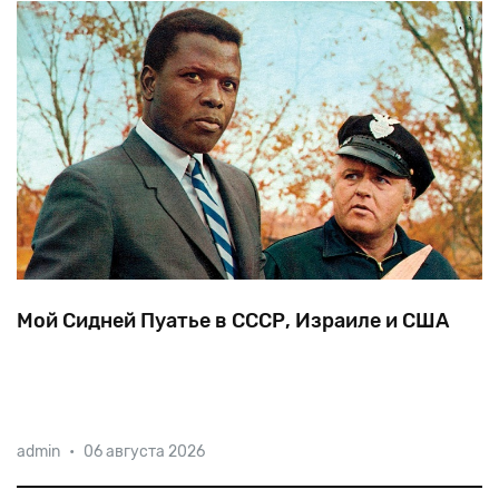
Мой Сидней Пуатье в СССР, Израиле и США
На
95-м
году
жизни
скончался
замечательный
актер,
admin
•
06 августа 2026
первый
чернокожий
лауреат
Оскара
Сидней
Пуатье.